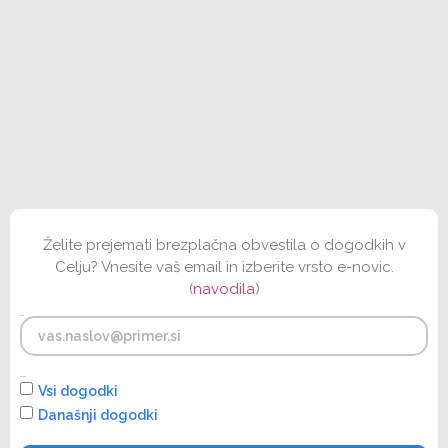
Želite prejemati brezplačna obvestila o dogodkih v
Celju? Vnesite vaš email in izberite vrsto e-novic.
(
navodila
)
Email
E-novice
Vsi dogodki
Današnji dogodki