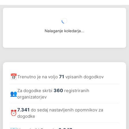
Nalaganje koledarja...
📅
71
Trenutno je na voljo
vpisanih dogodkov
360
Za dogodke skrbi
registriranih
👥
organizatorjev
7.341
do sedaj nastavljenih opomnikov za
⏰
dogodke