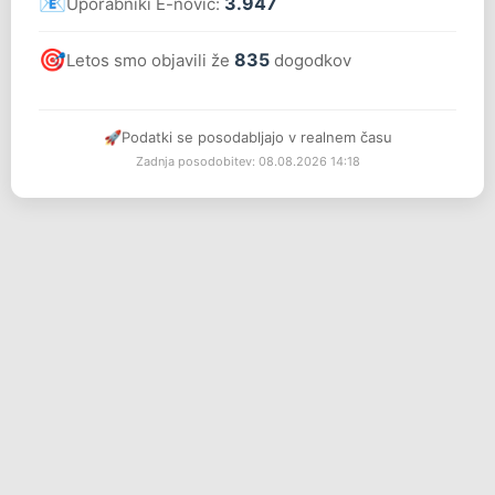
📧
3.947
Uporabniki E-novic:
🎯
835
Letos smo objavili že
dogodkov
🚀
Podatki se posodabljajo v realnem času
Zadnja posodobitev: 08.08.2026 14:18