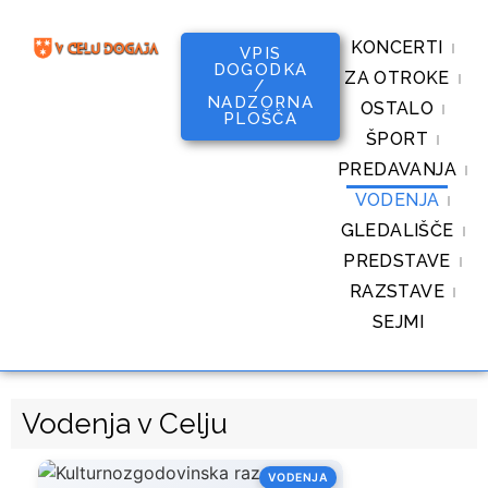
KONCERTI
VPIS
DOGODKA
ZA OTROKE
/
NADZORNA
OSTALO
PLOŠČA
ŠPORT
PREDAVANJA
VODENJA
GLEDALIŠČE
PREDSTAVE
RAZSTAVE
SEJMI
Vodenja v Celju
VODENJA