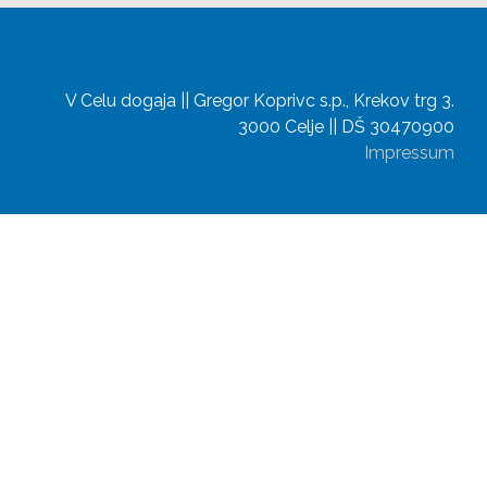
V Celu dogaja || Gregor Koprivc s.p., Krekov trg 3.
3000 Celje || DŠ 30470900
Impressum