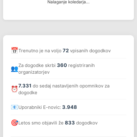
Nalaganje koledarja...
📅
72
Trenutno je na voljo
vpisanih dogodkov
360
Za dogodke skrbi
registriranih
👥
organizatorjev
7.331
do sedaj nastavljenih opomnikov za
⏰
dogodke
📧
3.948
Uporabniki E-novic:
🎯
833
Letos smo objavili že
dogodkov