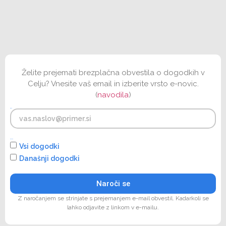
Želite prejemati brezplačna obvestila o dogodkih v
Celju? Vnesite vaš email in izberite vrsto e-novic.
(
navodila
)
Email
E-novice
Vsi dogodki
Današnji dogodki
Naroči se
Z naročanjem se strinjate s prejemanjem e-mail obvestil. Kadarkoli se
lahko odjavite z linkom v e-mailu.