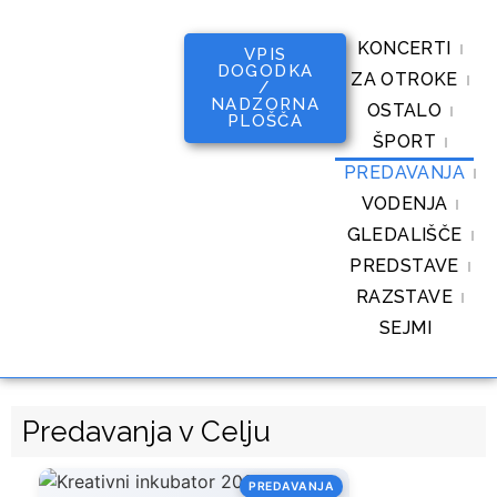
KONCERTI
VPIS
DOGODKA
ZA OTROKE
/
NADZORNA
OSTALO
PLOŠČA
ŠPORT
PREDAVANJA
VODENJA
GLEDALIŠČE
PREDSTAVE
RAZSTAVE
SEJMI
Predavanja v Celju
PREDAVANJA