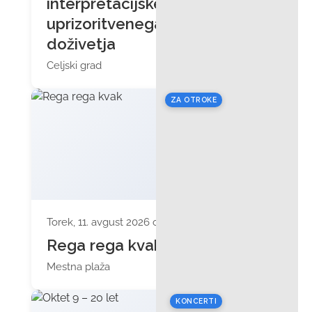
interpretacijskega
uprizoritvenega
doživetja
Celjski grad
ZA OTROKE
Torek, 11. avgust 2026 ob 17:00
Rega rega kvak
Mestna plaža
KONCERTI