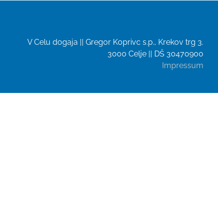
V Celu dogaja || Gregor Koprivc s.p., Krekov trg 3.
3000 Celje || DŠ 30470900
Impressum