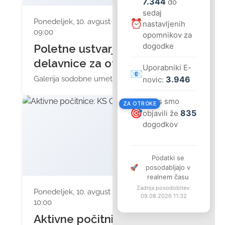
7.344
do
sedaj
Ponedeljek, 10. avgust 2026 ob
⏰
nastavljenih
09:00
opomnikov za
dogodke
Poletne ustvarjalne
delavnice za otroke
Uporabniki E-
📧
3.946
Galerija sodobne umetnosti
novic:
Letos smo
ZA OTROKE
🎯
835
objavili že
dogodkov
Podatki se
🚀
posodabljajo v
realnem času
Zadnja posodobitev:
Ponedeljek, 10. avgust 2026 ob
09.08.2026 11:32
10:00
Aktivne počitnice: KS