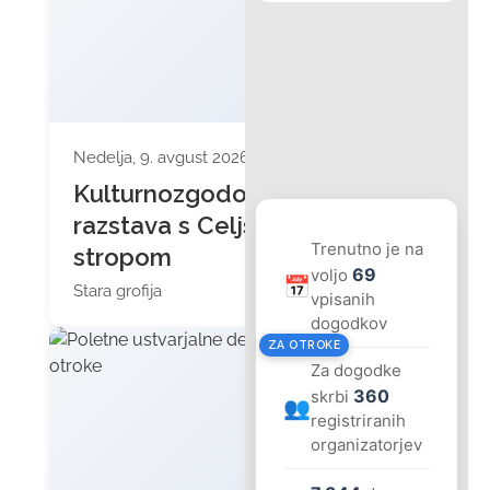
Nedelja, 9. avgust 2026 ob 11:00
Kulturnozgodovinska
razstava s Celjskim
Trenutno je na
stropom
69
voljo
📅
Stara grofija
vpisanih
dogodkov
ZA OTROKE
Za dogodke
360
skrbi
👥
registriranih
organizatorjev