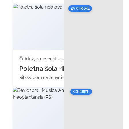
ZA OTROKE
Četrtek, 20. avgust 2026 ob 17:00
Poletna šola ribolova
Ribiški dom na Šmartinskem jezeru
KONCERTI