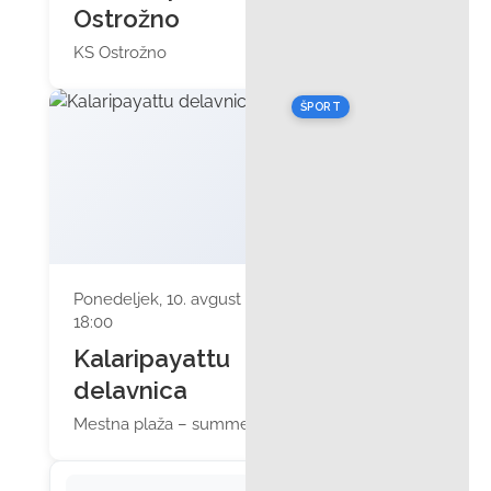
Ostrožno
KS Ostrožno
ŠPORT
Ponedeljek, 10. avgust 2026 ob
18:00
Kalaripayattu
delavnica
Mestna plaža – summertime bar