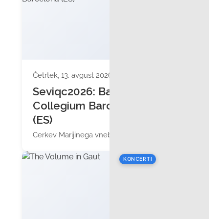
Četrtek, 13. avgust 2026 ob 19:30
Seviqc2026: Bach
Collegium Barcelona
(ES)
Cerkev Marijinega vnebovzetja
KONCERTI