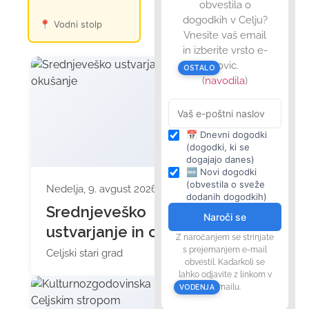
obvestila o
Glazija center
Kavarn
📍
📍
dogodkih v Celju?
📍
Vodni stolp
Celje
picerija
Vnesite vaš email
in izberite vrsto e-
novic.
OSTALO
(
navodila
)
📅 Dnevni dogodki
(dogodki, ki se
dogajajo danes)
🆕 Novi dogodki
(obvestila o sveže
Nedelja, 9. avgust 2026 ob 10:00
dodanih dogodkih)
Srednjeveško
Naroči se
ustvarjanje in okušanje
Z naročanjem se strinjate
s prejemanjem e-mail
Celjski stari grad
obvestil. Kadarkoli se
lahko odjavite z linkom v
e-mailu.
VODENJA