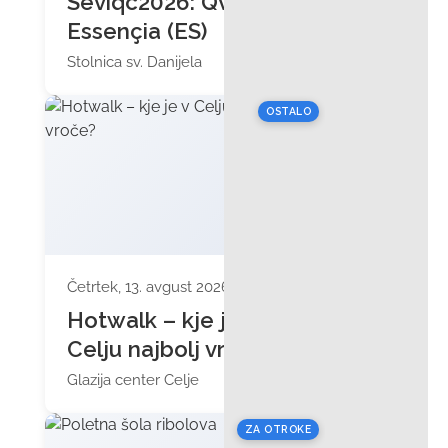
Seviqc2026: Qvinta
Essençia (ES)
Stolnica sv. Danijela
OSTALO
Četrtek, 13. avgust 2026 ob 11:00
Hotwalk – kje je v
Celju najbolj vroče?
Glazija center Celje
ZA OTROKE