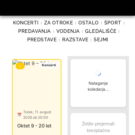
KONCERTI
ZA OTROKE
OSTALO
ŠPORT
PREDAVANJA
VODENJA
GLEDALIŠČE
PREDSTAVE
RAZSTAVE
SEJMI
Koncerti
Ostalo
⭐
⭐
⭐
Nalaganje
koledarja...
Torek, 11. avgust
Četrtek, 13. avgust
Četrtek
📅
📅
📅
2026 ob 20:00
2026 ob 11:00
2026 o
Želite prejemati
Oktet 9 - 20 let
Hotwalk - kje je v
Kvačkam
brezplačna
Celju...
pletemo 