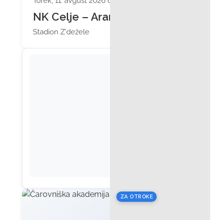
Torek, 11. avgust 2026 ob 20:15
NK Celje – Ararat
Stadion Z'dežele
ZA OTROKE