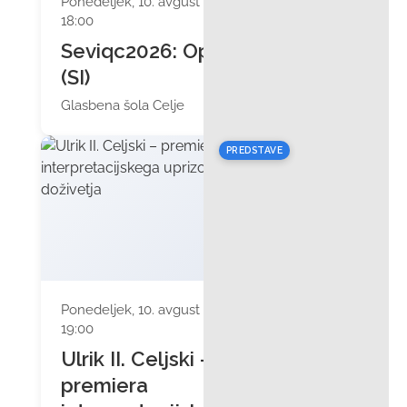
Ponedeljek, 10. avgust 2026 ob
18:00
Seviqc2026: OperArija
(SI)
Glasbena šola Celje
PREDSTAVE
Ponedeljek, 10. avgust 2026 ob
19:00
Ulrik II. Celjski –
premiera