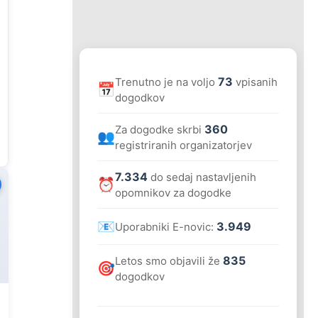
73
Trenutno je na voljo
vpisanih
📅
dogodkov
360
Za dogodke skrbi
👥
registriranih organizatorjev
7.334
do sedaj nastavljenih
⏰
opomnikov za dogodke
📧
3.949
Uporabniki E-novic:
835
Letos smo objavili že
🎯
dogodkov