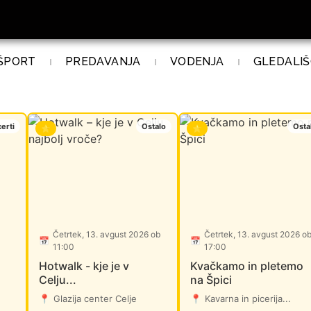
ŠPORT
PREDAVANJA
VODENJA
GLEDALIŠ
erti
Ostalo
Osta
⭐
⭐
Četrtek, 13. avgust 2026 ob
Četrtek, 13. avgust 2026 o
📅
📅
11:00
17:00
Hotwalk - kje je v
Kvačkamo in pletemo
Celju...
na Špici
📍
Glazija center Celje
📍
Kavarna in picerija...