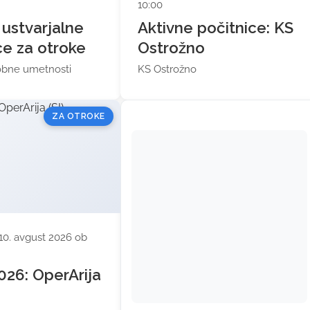
10:00
 ustvarjalne
Aktivne počitnice: KS
ce za otroke
Ostrožno
dobne umetnosti
KS Ostrožno
ZA OTROKE
10. avgust 2026 ob
026: OperArija