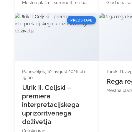
Mestna plaža – summertime bar
Glasbena šol
PREDSTAVE
Ponedeljek, 10. avgust 2026 ob
Torek, 11. a
19:00
Rega re
Ulrik II. Celjski –
Mestna plaž
premiera
interpretacijskega
uprizoritvenega
doživetja
Celjski grad