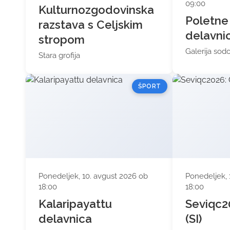
09:00
Kulturnozgodovinska
Poletne
razstava s Celjskim
delavni
stropom
Galerija so
Stara grofija
ŠPORT
Ponedeljek, 10. avgust 2026 ob
Ponedeljek, 
18:00
18:00
Kalaripayattu
Seviqc2
delavnica
(SI)