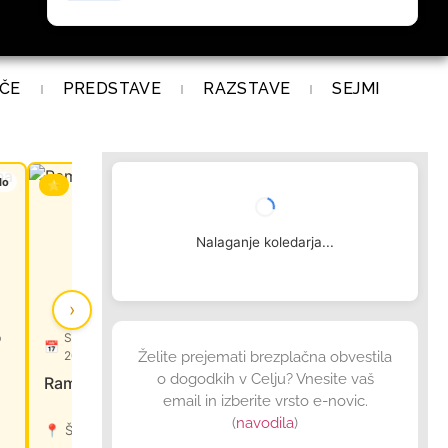
ČE
PREDSTAVE
RAZSTAVE
SEJMI
lo
Koncerti
⭐
Nalaganje koledarja...
›
b
Sobota, 15. avgust 2026 ob
📅
20:30
Želite prejemati brezplačna obvestila
o dogodkih v Celju? Vnesite vaš
Rambo Amadeus
email in izberite vrsto e-novic.
(
navodila
)
📍
Špital za prjatle