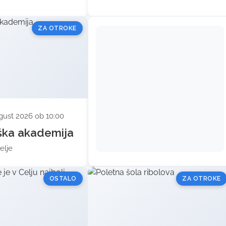
ZA OTROKE
vgust 2026 ob 10:00
ška akademija
elje
OSTALO
ZA OTROKE