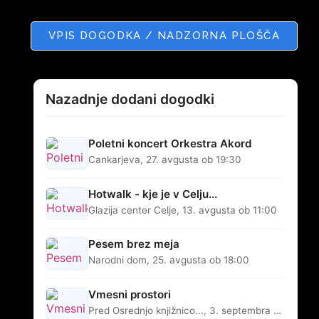
VPIS DOGODKA / NADZORNA PLOŠČA
Nazadnje dodani dogodki
Poletni koncert Orkestra Akord
Cankarjeva, 27. avgusta ob 19:30
Hotwalk - kje je v Celju...
Glazija center Celje, 13. avgusta ob 11:00
Pesem brez meja
Narodni dom, 25. avgusta ob 18:00
Vmesni prostori
Pred Osrednjo knjižnico..., 3. septembra ob 18:00