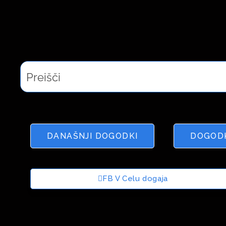
DANAŠNJI DOGODKI
DOGODK
FB V Celu dogaja