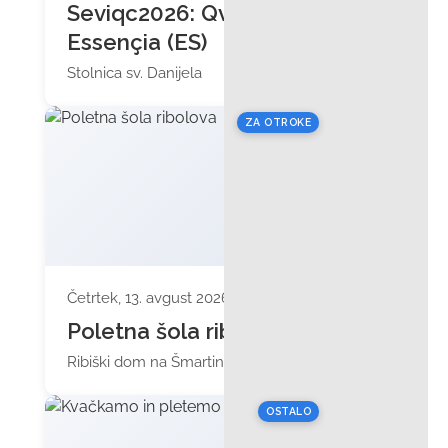
Seviqc2026: Qvinta
Essençia (ES)
Stolnica sv. Danijela
ZA OTROKE
Četrtek, 13. avgust 2026 ob 17:00
Poletna šola ribolova
Ribiški dom na Šmartinskem jezeru
OSTALO