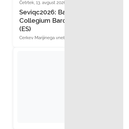
Četrtek, 13. avgust 2026 ob 19:30
Seviqc2026: Bach
Collegium Barcelona
(ES)
Cerkev Marijinega vnebovzetja