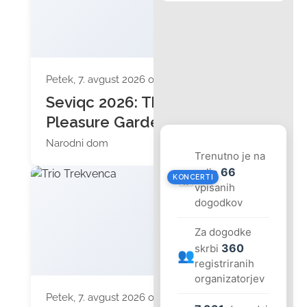
Petek, 7. avgust 2026 ob 19:30
Seviqc 2026: The
Pleasure Garden (CH)
Narodni dom
Trenutno je na
66
voljo
📅
KONCERTI
vpisanih
dogodkov
Za dogodke
360
skrbi
👥
registriranih
organizatorjev
Petek, 7. avgust 2026 ob 20:00