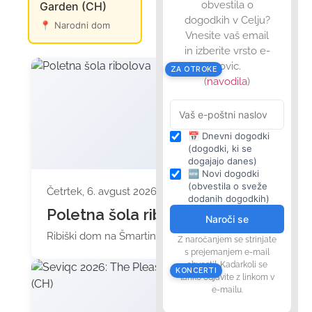
obvestila o
Garden (CH)
okušanje
dogodkih v Celju?
📍
Narodni dom
📍
Celjski stari grad
📍
Vodni 
Vnesite vaš email
in izberite vrsto e-
novic.
ZA OTROKE
(
navodila
)
📅 Dnevni dogodki
(dogodki, ki se
dogajajo danes)
🆕 Novi dogodki
(obvestila o sveže
Četrtek, 6. avgust 2026 ob 17:00
dodanih dogodkih)
Poletna šola ribolova
Naroči se
Ribiški dom na Šmartinskem jezeru
Z naročanjem se strinjate
s prejemanjem e-mail
obvestil. Kadarkoli se
KONCERTI
lahko odjavite z linkom v
e-mailu.