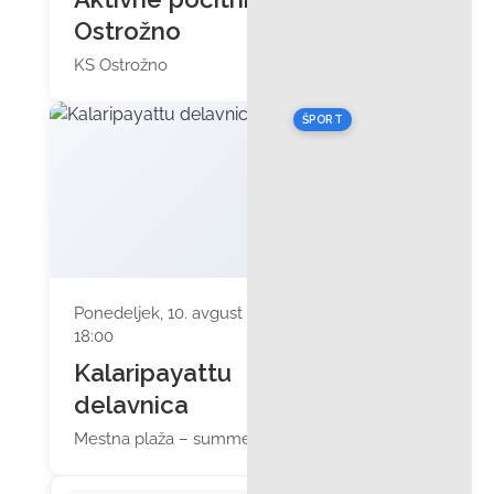
Ostrožno
KS Ostrožno
ŠPORT
Ponedeljek, 10. avgust 2026 ob
18:00
Kalaripayattu
delavnica
Mestna plaža – summertime bar