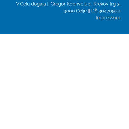
V Celu dogaja || Gregor Koprivc s.p., Krekov trg 3.
3000 Celje || DŠ 30470900
Impressum