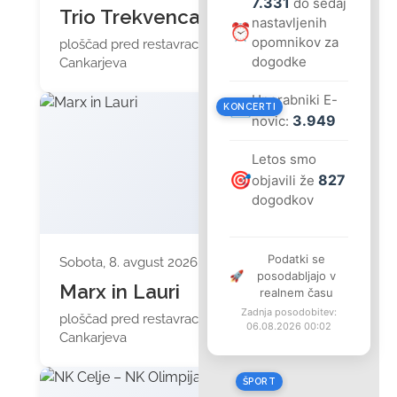
7.331
do sedaj
Trio Trekvenca
nastavljenih
⏰
opomnikov za
ploščad pred restavracijo
dogodke
Cankarjeva
Uporabniki E-
📧
KONCERTI
3.949
novic:
Letos smo
🎯
827
objavili že
dogodkov
Podatki se
Sobota, 8. avgust 2026 ob 20:00
🚀
posodabljajo v
Marx in Lauri
realnem času
Zadnja posodobitev:
ploščad pred restavracijo
06.08.2026 00:02
Cankarjeva
ŠPORT