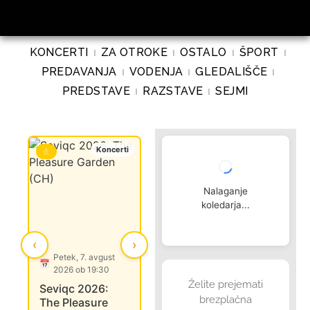
KONCERTI
ZA OTROKE
OSTALO
ŠPORT
PREDAVANJA
VODENJA
GLEDALIŠČE
PREDSTAVE
RAZSTAVE
SEJMI
Koncerti
Ostalo
⭐
⭐
⭐
Nalaganje
koledarja...
‹
›
Petek, 7. avgust
Nedelja, 9. avgust
Torek, 
📅
📅
📅
2026 ob 19:30
2026 ob 10:00
2026 o
Želite prejemati
Seviqc 2026:
Srednjeveško
Oktet 9 
brezplačna
The Pleasure
ustvarjanje in