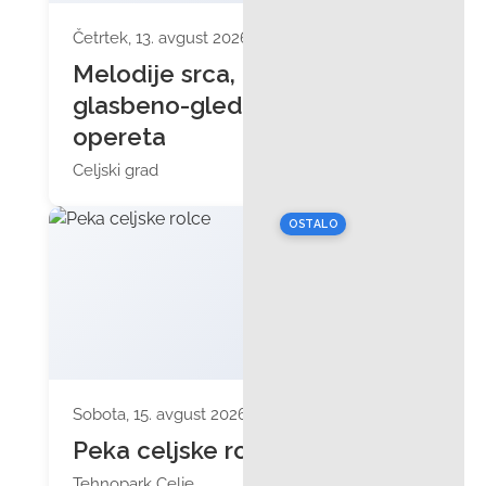
Četrtek, 13. avgust 2026 ob 20:00
Melodije srca,
glasbeno-gledališka
opereta
Celjski grad
OSTALO
Sobota, 15. avgust 2026 ob 10:30
Peka celjske rolce
Tehnopark Celje