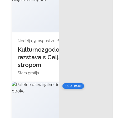
Nedelja, 9. avgust 2026 ob 11:00
Kulturnozgodovinska
razstava s Celjskim
stropom
Stara grofija
ZA OTROKE