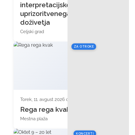
interpretacijskega
uprizoritvenega
doživetja
Celjski grad
ZA OTROKE
Torek, 11. avgust 2026 ob 17:00
Rega rega kvak
Mestna plaža
KONCERTI