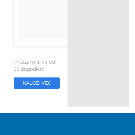
Prikazano:
1
–
30
od
66 dogodkov
NALOŽI VEČ