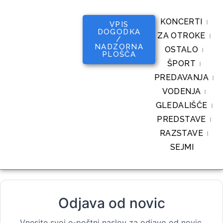
KONCERTI
VPIS
DOGODKA
ZA OTROKE
/
NADZORNA
OSTALO
PLOŠČA
ŠPORT
PREDAVANJA
VODENJA
GLEDALIŠČE
PREDSTAVE
RAZSTAVE
SEJMI
Odjava od novic
Vnesite svoj e-poštni naslov za odjavo od novic.