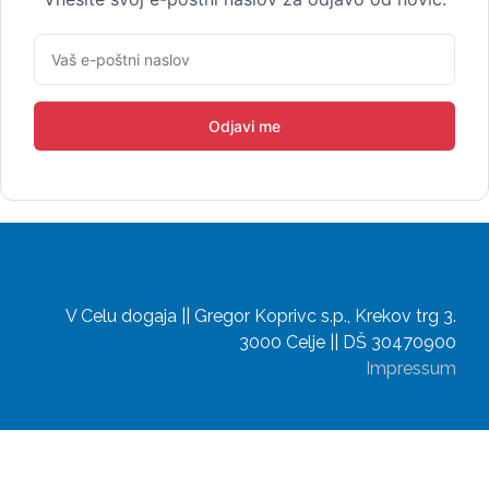
Odjavi me
V Celu dogaja || Gregor Koprivc s.p., Krekov trg 3.
3000 Celje || DŠ 30470900
Impressum